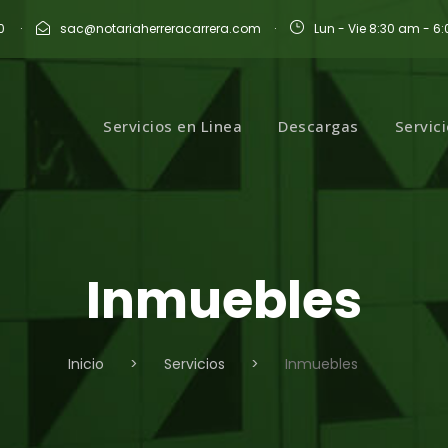
0
·
sac@notariaherreracarrera.com
·
Lun - Vie 8:30 am - 6
Servicios en Linea
Descargas
Servic
Inmuebles
Inicio
>
Servicios
>
Inmuebles