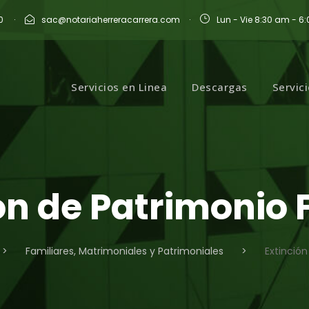
0
·
sac@notariaherreracarrera.com
·
Lun - Vie 8:30 am - 6
Servicios en Linea
Descargas
Servic
ón de Patrimonio 
>
Familiares, Matrimoniales y Patrimoniales
>
Extinción