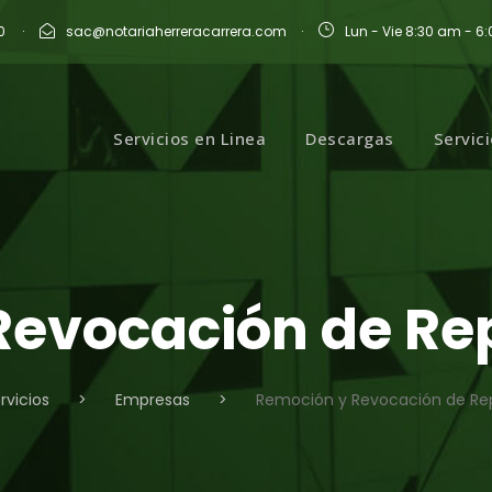
0
·
sac@notariaherreracarrera.com
·
Lun - Vie 8:30 am - 6
Servicios en Linea
Descargas
Servic
Revocación de Re
rvicios
>
Empresas
>
Remoción y Revocación de Re