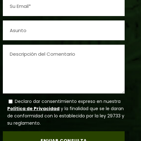
Declaro dar consentimiento expreso en nuestra
Política de Privacidad
y la finalidad que se le daran
de conformidad con lo establecido por la ley 29733 y
su reglamento.