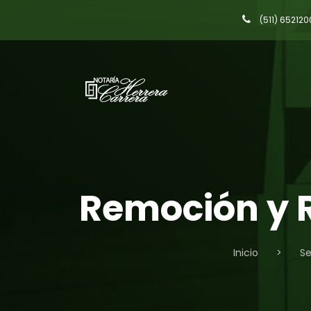
(511) 652120
Remoción y 
Inicio
>
Se