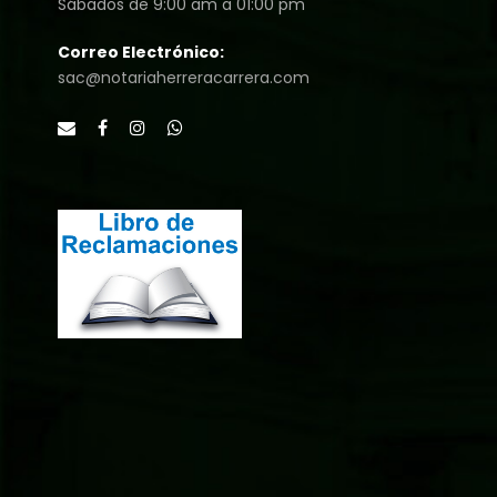
Sábados de 9:00 am a 01:00 pm
Correo Electrónico:
sac@notariaherreracarrera.com