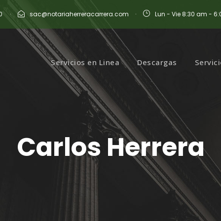
0
·
sac@notariaherreracarrera.com
·
Lun - Vie 8:30 am - 6
Servicios en Linea
Descargas
Servic
Carlos Herrera