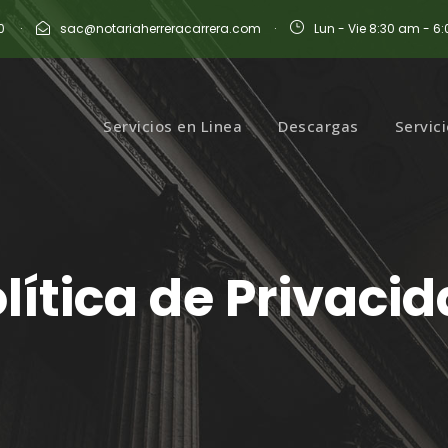
0
·
sac@notariaherreracarrera.com
·
Lun - Vie 8:30 am - 6
Servicios en Linea
Descargas
Servic
lítica de Privaci