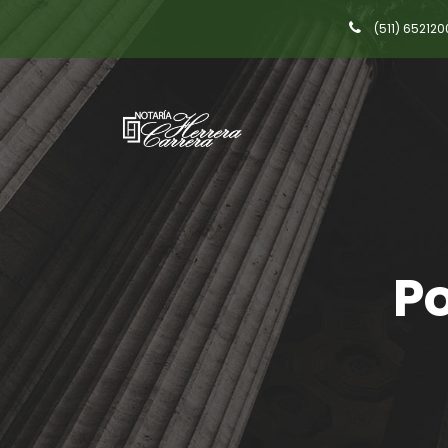
(511) 652120
Po